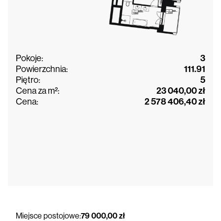
Pokoje:
3
Powierzchnia:
111.91
Piętro:
5
Cena za m²:
23 040,00 zł
Cena:
2 578 406,40 zł
Miejsce postojowe:
79 000,00 zł