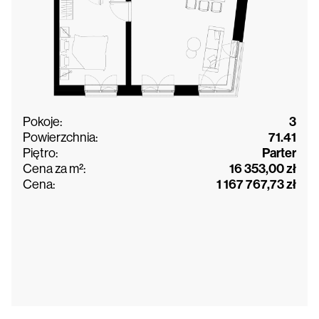
Pokoje:
3
Powierzchnia:
71.41
Piętro:
Parter
Cena za m²:
16 353,00 zł
Cena:
1 167 767,73 zł